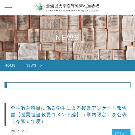
NEWS
HOME
>
NEWS
>
全学教育科目に係る学生による授業アンケート報告
書【授業担当教員コメント編】（学内限定）を公表
（令和６年度）
2025.12.18
お知らせ